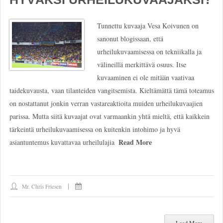
Tunnettu kuvaaja Vesa Koivunen on
sanonut blogissaan, että
urheilukuvaamisessa on tekniikalla ja
välineillä merkittävä osuus. Itse
kuvaaminen ei ole mitään vaativaa
taidekuvausta, vaan tilanteiden vangitsemista. Kieltämättä tämä toteamus
on nostattanut jonkin verran vastareaktioita muiden urheilukuvaajien
parissa. Mutta siitä kuvaajat ovat varmaankin yhtä mieltä, että kaikkein
tärkeintä urheilukuvaamisessa on kuitenkin intohimo ja hyvä
Read More
asiantuntemus kuvattavaa urheilulajia
Mr. Chris Friesen
Load More