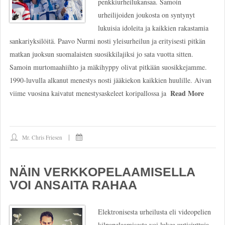
penkkiurheilukansaa. Samoin
urheilijoiden joukosta on syntynyt
lukuisia idoleita ja kaikkien rakastamia
sankariyksilöitä. Paavo Nurmi nosti yleisurheilun ja erityisesti pitkän
matkan juoksun suomalaisten suosikkilajiksi jo sata vuotta sitten.
Samoin murtomaahiihto ja mäkihyppy olivat pitkään suosikkejamme.
1990-luvulla alkanut menestys nosti jääkiekon kaikkien huulille. Aivan
Read More
viime vuosina kaivatut menestysaskeleet koripallossa ja
Mr. Chris Friesen
NÄIN VERKKOPELAAMISELLA
VOI ANSAITA RAHAA
Elektronisesta urheilusta eli videopelien
kilpapelaamisesta voi lukea uutisjuttuja