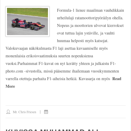
Formula-1 lienee maailman vauhdikkain
urheilulaji ratamoottoripyöräilyn ohella.
Nopeus ja moottorien ulvovat kierrokset
ovat tuttua lajin ystäville, ja vauhti
huumaa helposti myös katsojat.
Valokuvaajan näkökulmasta F1 laji asettaa kuvaamiselle myös
monenlaisia erikoisvaatimuksia suurten nopeuksiensa
vuoksi.Parhaimmat F1-kuvat on nyt kerätty yhteen ja julkaistu F1-
photo.com -sivustolla, missä pääsemme ihailemaan vuosikymmenten
Read
varrella otettuja parhaita F1-aiheisia hetkiä. Kuvasarja on myös
More
Mr. Chris Friesen