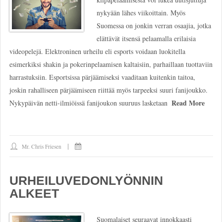
nykyään lähes viikoittain. Myös
Suomessa on jonkin verran osaajia, jotka
elättävät itsensä pelaamalla erilaisia
videopelejä. Elektroninen urheilu eli esports voidaan luokitella
esimerkiksi shakin ja pokerinpelaamisen kaltaisiin, parhaillaan tuottaviin
harrastuksiin. Esportsissa pärjäämiseksi vaaditaan kuitenkin taitoa,
joskin rahalliseen pärjäämiseen riittää myös tarpeeksi suuri fanijoukko.
Read More
Nykypäivän netti-ilmiöissä fanijoukon suuruus lasketaan
Mr. Chris Friesen
URHEILUVEDONLYÖNNIN
ALKEET
Suomalaiset seuraavat innokkaasti