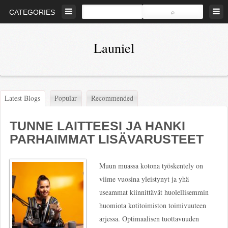
Skip
CATEGORIES
to
content
Launiel
Miten
voi
sitten
Latest Blogs
Popular
Recommended
tulla
hyväksi
TUNNE LAITTEESI JA HANKI
urheilukuvaajaksi?
PARHAIMMAT LISÄVARUSTEET
Muun muassa kotona työskentely on
viime vuosina yleistynyt ja yhä
useammat kiinnittävät huolellisemmin
huomiota kotitoimiston toimivuuteen
arjessa. Optimaalisen tuottavuuden